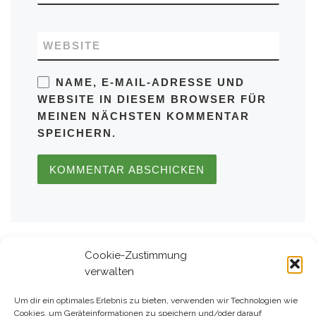
WEBSITE
NAME, E-MAIL-ADRESSE UND
WEBSITE IN DIESEM BROWSER FÜR
MEINEN NÄCHSTEN KOMMENTAR
SPEICHERN.
Cookie-Zustimmung
verwalten
Beitragsnavigation
Vorheriger Beitrag
Um dir ein optimales Erlebnis zu bieten, verwenden wir Technologien wie
THEATERBESUCH IM LYZ: „EINE HAND VOLL DRACHENFEUER“ – DEZEMBER 2016
Cookies, um Geräteinformationen zu speichern und/oder darauf